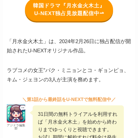
韓国ドラマ『月水金火木土』
U-NEXT独占見放題配信中⇀
「月水金火木土」は、2024年2月26日に独占配信が開
始されたU-NEXTオリジナル作品。
ラブコメの女王”パク・ミニョンとコ・ギョンピョ、
キム・ジェヨンの3人が主演を務めます。
＼第1話から最終話をU-NEXTで無料配信中／
31日間の無料トライアルを利用すれ
ば「月水金火木土」を始めから終わ
アジドラ編集
部
りまでゆっくりと視聴できます。
お試し期間に解約すれば料金は発生