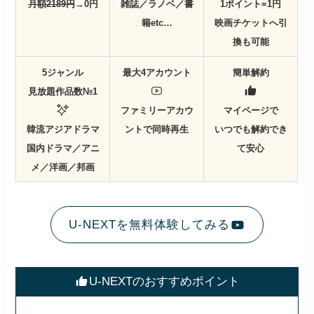
月額2189円
→0円
雑誌／ラノベ／書
1ポイント=1円
籍etc…
映画チケットへ引
換も可能
5ジャンル
最大4アカウント
簡単解約
見放題作品数№1
ファミリーアカウ
マイページで
韓流アジアドラマ
ントで同時再生
いつでも解約でき
国内ドラマ／アニ
て安心
メ／洋画／邦画
U-NEXTを無料体験してみる
U-NEXTのおすすめポイント