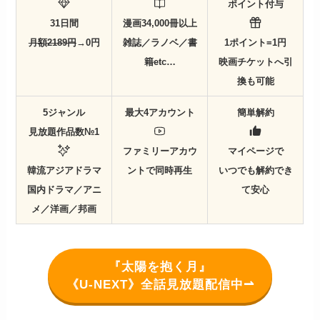
ポイント付与
31日間
漫画34,000冊以上
月額2189円
→0円
雑誌／ラノベ／書
1ポイント=1円
籍etc…
映画チケットへ引
換も可能
5ジャンル
最大4アカウント
簡単解約
見放題作品数№1
ファミリーアカウ
マイページで
韓流アジアドラマ
ントで同時再生
いつでも解約でき
国内ドラマ／アニ
て安心
メ／洋画／邦画
『太陽を抱く月』
《U-NEXT》全話見放題配信中⇀