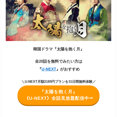
韓国ドラマ『太陽を抱く月』
全20話を無料でみたい方は
『
U-NEXT
』がおすすめ
＼U-NEXT月額2189円プランを31日間無料体験／
『太陽を抱く月』
《U-NEXT》全話見放題配信中⇀