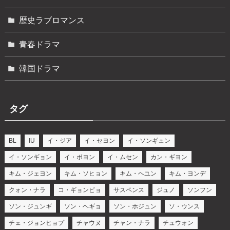
歴史ラブロマンス
青春ドラマ
韓国ドラマ
タグ
BL
IU
イ・ジア
イ・セヨン
イ・ソンギュン
イ・ソンギョン
イ・ボヨン
イ・ムセン
カン・ギヨン
キム・ジェヨン
キム・ソヒョン
キム・ヘユン
キム・ヨンデ
クォン・ナラ
コ・ギョンピョ
サスペンス
ジュノ
ソンフン
ソン・ジュンギ
ソン・ヘギョ
ソン・ホジュン
ソ・ウンス
チェ・ジョンヒョプ
チャウヌ
チャン・ナラ
チュウォン