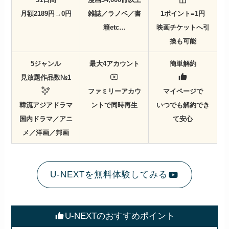
月額2189円
→0円
雑誌／ラノベ／書
1ポイント=1円
籍etc…
映画チケットへ引
換も可能
5ジャンル
最大4アカウント
簡単解約
見放題作品数№1
ファミリーアカウ
マイページで
韓流アジアドラマ
ントで同時再生
いつでも解約でき
国内ドラマ／アニ
て安心
メ／洋画／邦画
U-NEXTを無料体験してみる
U-NEXTのおすすめポイント