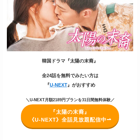
韓国ドラマ『太陽の末裔』
全24話を無料でみたい方は
『
U-NEXT
』がおすすめ
＼U-NEXT月額2189円プランを31日間無料体験／
『太陽の末裔』
《U-NEXT》全話見放題配信中⇀