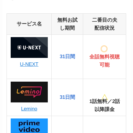
無料お試
二番目の夫
サービス名
し期間
配信状況
31日間
全話無料視聴
U-NEXT
可能
31日間
1話無料／2話
Lemino
以降課金