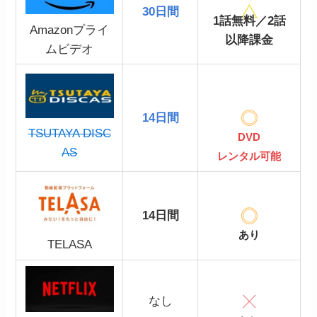
30日間
1話無料／2話
Amazonプライ
以降課金
ムビデオ
14日間
TSUTAYA DISC
DVD
AS
レンタル可能
14日間
あり
TELASA
なし