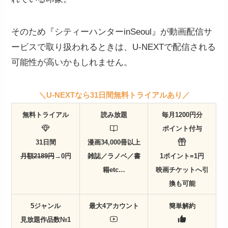
そのため『シティーハンターinSeoul』が動画配信サ
ービスで取り扱われるときは、U-NEXTで配信される
可能性が高いかもしれません。
＼U-NEXTなら31日間無料トライアルあり／
無料トライアル
読み放題
毎月1200円分
ポイント付与
31日間
漫画34,000冊以上
月額2189円
→0円
雑誌／ラノベ／書
1ポイント=1円
籍etc…
映画チケットへ引
換も可能
5ジャンル
最大4アカウント
簡単解約
見放題作品数№1