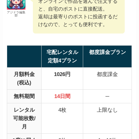
オンラインで作品を選んで注文する
と、自宅のポストに直接配送。
アジドラ編集
部
返却は最寄りのポストに投函するだ
けなので、とっても便利です。
宅配レンタル
都度課金プラン
定額4プラン
月額料金
1026円
都度課金
(税込)
無料期間
14日間
─
レンタル
4枚
上限なし
可能枚数/
月