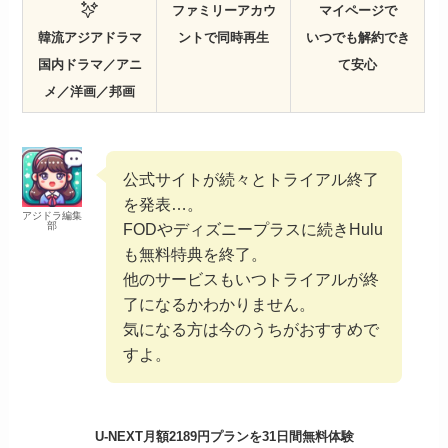
ファミリーアカウ
マイページで
韓流アジアドラマ
ントで同時再生
いつでも解約でき
国内ドラマ／アニ
て安心
メ／洋画／邦画
公式サイトが続々とトライアル終了
を発表…。
アジドラ編集
部
FODやディズニープラスに続きHulu
も無料特典を終了。
他のサービスもいつトライアルが終
了になるかわかりません。
気になる方は今のうちがおすすめで
すよ。
U-NEXT月額2189円プランを31日間無料体験