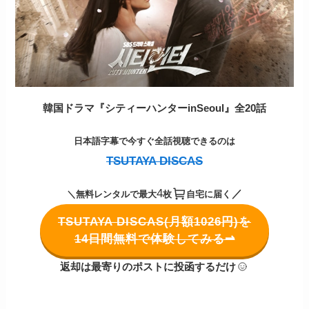
韓国ドラマ『シティーハンターinSeoul』全20話
日本語字幕で今すぐ全話視聴できるの
は
TSUTAYA DISCAS
4
／
＼無料レンタルで最大
枚
自宅に届く
TSUTAYA DISCAS(月額1026円)を
14日間無料で体験してみる⇀
返却は最寄りのポストに投函するだけ