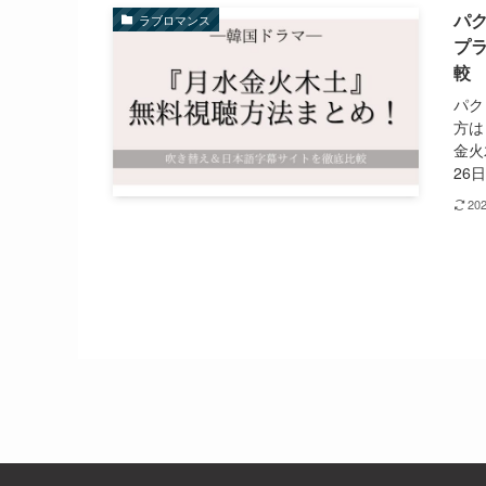
パク
ラブロマンス
プ
較
パク
方は
金火
26
20